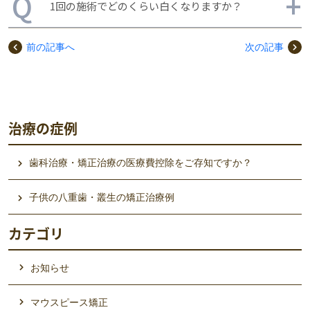
ホワイトニングを行います。
ワイトニングは歯をダメージから守る働きがあるため、
1回の施術でどのくらい白くなりますか？
クをお勧めします。食生活などの個人差にもよります。
のヤニ、お茶、コーヒーなどの飲料、加齢、時間がたっ
期間を空けずに連続して施術を受けることが可能です。
普段の生活で新たな色がまた着いてくるのですが、気に
た詰め物、神経を取った歯などは、全て着色の原因にな
ホワイトニングの効果は個人差があります。 歯の質に
なったタイミングでまたホワイトニングしていただくこ
前の記事へ
次の記事
ります。 また、発育期の抗生物質の服用による副作用
よって白くなりやすい方、なりにくい方がおられます。
とで、きれいな色に戻す事もできます。
もあります。原因に合わせて、 変色した詰め物やかぶ
どのくらい白くさせたいのかお伺いしたうえで、施術方
その方の歯の質の違いによって個人差がありますが、
せ物をやり直す、歯のクリーニングのみ、 薬剤による
法や回数をご提案していきますので、まずはご相談くだ
色見本（歯の白さの指標となる色味を16段階の明るさ
ホワイトニングなど様々な治療方法があります。 方法
さい。
で並べたもの）で 平均3～4段階白くなります。ほとん
治療の症例
については一度カウンセリングでご相談ください。
どの方がその場で効果をご実感いただけております。
歯科治療・矯正治療の医療費控除をご存知ですか？
子供の八重歯・叢生の矯正治療例
カテゴリ
お知らせ
マウスピース矯正