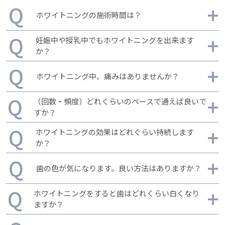
ホワイトニングの施術時間は？
可能でございます。クリーニングメニューに関してはメ
妊娠中や授乳中でもホワイトニングを出来ます
ールかお電話でお問い合わせください。
か？
初回の方はカウンセリングを含め所要時間は1時間30分
ホワイトニング中、痛みはありませんか？
となっております。 2回目からは施術する歯の本数によ
って変わりますが1時間〜1時間20分程となっておりま
ホワイトニングで使用する過酸化水素や過酸化尿素など
（回数・頻度）どれくらいのペースで通えば良いで
す。
の過酸化物は、胎児への影響が明確ではありません。
すか？
そのため、妊娠中は当院での過酸化物を用いたホワイト
ホワイトニング中、知覚過敏のようなヒリヒリ感がでる
ホワイトニングの効果はどれぐらい持続します
ニングはお断りさせていただいております。 また、妊
ことがあります。 ヒリヒリ感も、ほとんどの方は治療
か？
娠中だけではなく、授乳中も薬剤が乳児に影響を与える
終了とともに消失します 歯にひび（クラック）がある
目的や目指す白さにによって、お勧めの回数やペースが
かどうかが明確でないため授乳中の方も ホワイトニン
歯の色が気になります。良い方法はありますか？
方は施術中に痛みが出ることもございます。 こちらに
異なります。 1回だけの施術も可能ですし、白さをキー
グはお断りさせていただいております。
関してはホワイトニング前の歯のチェックでひび（クラ
プするためのメンテナンスであれば2〜3ヶ月に1度、 急
残念ながらホワイトニングの効果は一生持続するもので
ホワイトニングをすると歯はどれくらい白くなり
ック）の有無の確認を行います。 ひび（クラック）が
いで白さを深めたい場合は早めのペースで複数回のホワ
はありません。数ヶ月～数年と効果の持続に個人差があ
ますか？
ある歯に対しては痛みが出にくいように事前処置をし、
イトニングを受けることがお勧めです。 ※ポリリンホ
ります。 理想的な白さを保つためには定期的なチェッ
歯の変色にはさまざまな原因が考えられます。 タバコ